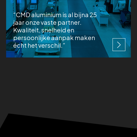
“CMD aluminium is al bijna 25
jaar onze vaste partner.
Kwaliteit, snelheid en
persoonlijke aanpak maken
écht het verschil.”