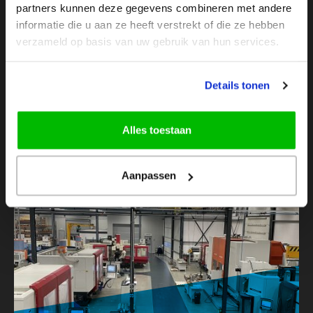
partners kunnen deze gegevens combineren met andere
informatie die u aan ze heeft verstrekt of die ze hebben
“Bij Edumar hanteren we
verzameld op basis van uw gebruik van hun services.
hoge standaarden en dat
verwachten we ook van onze
leveranciers. CMD voldoet
Details tonen
hier met gemak aan.”
Alles toestaan
KLANTVERHALEN
Aanpassen