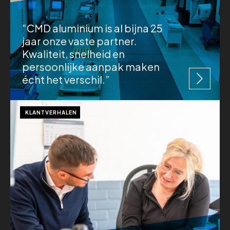
“CMD aluminium is al bijna 25
jaar onze vaste partner.
Kwaliteit, snelheid en
persoonlijke aanpak maken
écht het verschil.”
KLANTVERHALEN