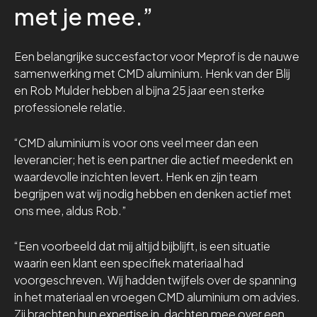
met je mee.”
Een belangrijke succesfactor voor Meprof is de nauwe
samenwerking met CMD aluminium. Henk van der Blij
en Rob Mulder hebben al bijna 25 jaar een sterke
professionele relatie.
“CMD aluminium is voor ons veel meer dan een
leverancier; het is een partner die actief meedenkt en
waardevolle inzichten levert. Henk en zijn team
begrijpen wat wij nodig hebben en denken actief met
ons mee, aldus Rob.”
“Een voorbeeld dat mij altijd bijblijft, is een situatie
waarin een klant een specifiek materiaal had
voorgeschreven. Wij hadden twijfels over de spanning
in het materiaal en vroegen CMD aluminium om advies.
Zij brachten hun expertise in, dachten mee over een